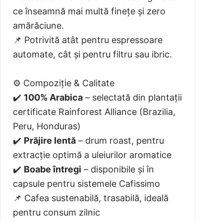
ce înseamnă mai multă finețe și zero
amărăciune.
📌 Potrivită atât pentru espressoare
automate, cât și pentru filtru sau ibric.
⚙️ Compoziție & Calitate
✔️
100% Arabica
– selectată din plantații
certificate Rainforest Alliance (Brazilia,
Peru, Honduras)
✔️
Prăjire lentă
– drum roast, pentru
extracție optimă a uleiurilor aromatice
✔️
Boabe întregi
– disponibile și în
capsule pentru sistemele Cafissimo
📌 Cafea sustenabilă, trasabilă, ideală
pentru consum zilnic