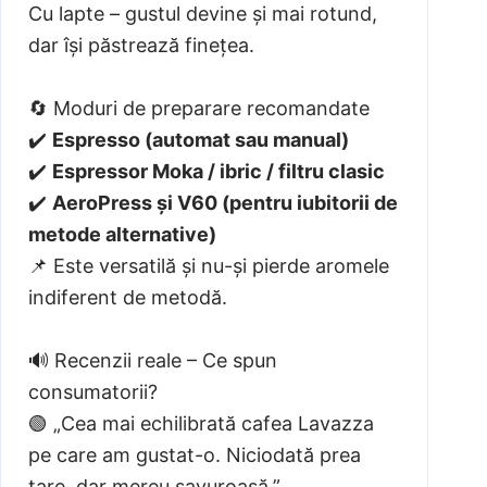
Cu lapte – gustul devine și mai rotund,
dar își păstrează finețea.
🔄 Moduri de preparare recomandate
✔️
Espresso (automat sau manual)
✔️
Espressor Moka / ibric / filtru clasic
✔️
AeroPress și V60 (pentru iubitorii de
metode alternative)
📌 Este versatilă și nu-și pierde aromele
indiferent de metodă.
🔊 Recenzii reale – Ce spun
consumatorii?
🟢 „Cea mai echilibrată cafea Lavazza
pe care am gustat-o. Niciodată prea
tare, dar mereu savuroasă.”