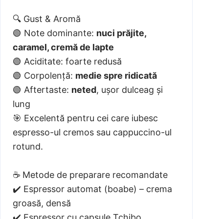
🔍 Gust & Aromă
🟢 Note dominante:
nuci prăjite,
caramel, cremă de lapte
🟢 Aciditate: foarte redusă
🟢 Corpolență:
medie spre ridicată
🟢 Aftertaste:
neted
, ușor dulceag și
lung
🎯 Excelentă pentru cei care iubesc
espresso-ul cremos sau cappuccino-ul
rotund.
☕ Metode de preparare recomandate
✔️ Espressor automat (boabe) – crema
groasă, densă
✔️ Espressor cu capsule Tchibo