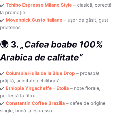
✔️
Tchibo Espresso Milano Style
– clasică, corectă
la promoție
✔️
Mövenpick Gusto Italiano
– ușor de găsit, gust
prietenos
🌍 3.
„Cafea boabe 100%
Arabica de calitate”
✔️
Columbia Huila de la Blue Drop
– proaspăt
prăjită, aciditate echilibrată
✔️
Ethiopia Yirgacheffe – Etolia
– note florale,
perfectă la filtru
✔️
Constantin Coffee Brazilia
– cafea de origine
single, bună la espresso