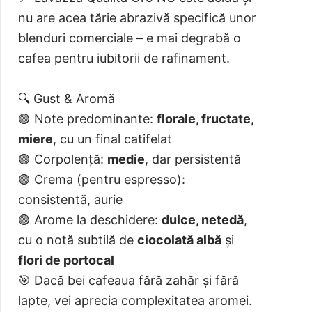
nu are acea tărie abrazivă specifică unor
blenduri comerciale – e mai degrabă o
cafea pentru iubitorii de rafinament.
🔍 Gust & Aromă
🟢 Note predominante:
florale, fructate,
miere
, cu un final catifelat
🟢 Corpolență:
medie
, dar persistentă
🟢 Crema (pentru espresso):
consistentă, aurie
🟢 Arome la deschidere:
dulce, netedă
,
cu o notă subtilă de
ciocolată albă
și
flori de portocal
🎯 Dacă bei cafeaua fără zahăr și fără
lapte, vei aprecia complexitatea aromei.