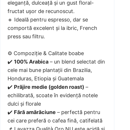
eleganță, dulceață și un gust floral-
fructat ușor de recunoscut.
🔹 Ideală pentru espresso, dar se
comportă excelent și la ibric, French
press sau filtru.
⚙️ Compoziție & Calitate boabe
✔️
100% Arabica
– un blend selectat din
cele mai bune plantații din Brazilia,
Honduras, Etiopia și Guatemala
✔️
Prăjire medie (golden roast)
–
echilibrată, scoate în evidență notele
dulci și florale
✔️
Fără amărăciune
– perfectă pentru
cei care preferă o cafea fină, catifelată
📌 Lavazza Qualità Oro NU este acidă și