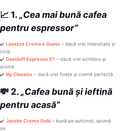
📈 1.
„Cea mai bună cafea
pentru espressor”
✔️
Lavazza Crema e Gusto
– dacă vrei intensitate și
corp
✔️
Davidoff Espresso 57
– dacă vrei echilibru și
aromă
✔️
illy Classico
– dacă vrei finețe și cremă perfectă
💸 2.
„Cafea bună și ieftină
pentru acasă”
✔️
Jacobs Crema Gold
– bună pe automat, spumă
ok