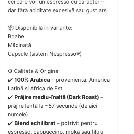
cei care vor un espresso cu caracter –
dar fără aciditate excesivă sau gust ars.
📦 Disponibilă în variante:
Boabe
Măcinată
Capsule (sistem Nespresso®)
⚙️ Calitate & Origine
✔️
100% Arabica
– proveniență: America
Latină și Africa de Est
✔️
Prăjire mediu-înaltă (Dark Roast)
–
prăjire lentă la ~57 secunde (de aici
numele)
✔️
Blend echilibrat
– potrivit pentru
espresso, cappuccino, moka sau filtru