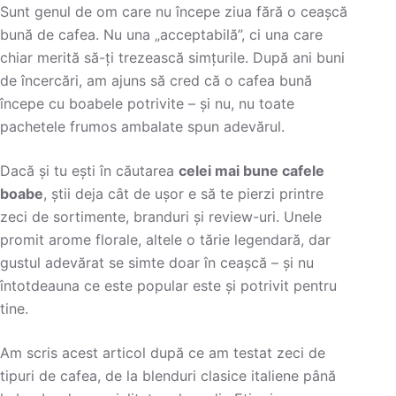
Sunt genul de om care nu începe ziua fără o ceașcă
bună de cafea. Nu una „acceptabilă”, ci una care
chiar merită să-ți trezească simțurile. După ani buni
de încercări, am ajuns să cred că o cafea bună
începe cu boabele potrivite – și nu, nu toate
pachetele frumos ambalate spun adevărul.
Dacă și tu ești în căutarea
celei mai bune cafele
boabe
, știi deja cât de ușor e să te pierzi printre
zeci de sortimente, branduri și review-uri. Unele
promit arome florale, altele o tărie legendară, dar
gustul adevărat se simte doar în ceașcă – și nu
întotdeauna ce este popular este și potrivit pentru
tine.
Am scris acest articol după ce am testat zeci de
tipuri de cafea, de la blenduri clasice italiene până