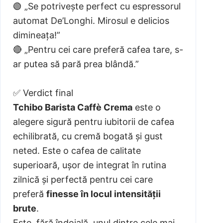
🟢 „Se potrivește perfect cu espressorul
automat De’Longhi. Mirosul e delicios
dimineața!”
🔴 „Pentru cei care preferă cafea tare, s-
ar putea să pară prea blândă.”
✅ Verdict final
Tchibo Barista Caffè Crema
este o
alegere sigură pentru iubitorii de cafea
echilibrată, cu cremă bogată și gust
neted. Este o cafea de calitate
superioară, ușor de integrat în rutina
zilnică și perfectă pentru cei care
preferă
finesse în locul intensității
brute
.
Este, fără îndoială, unul dintre cele mai