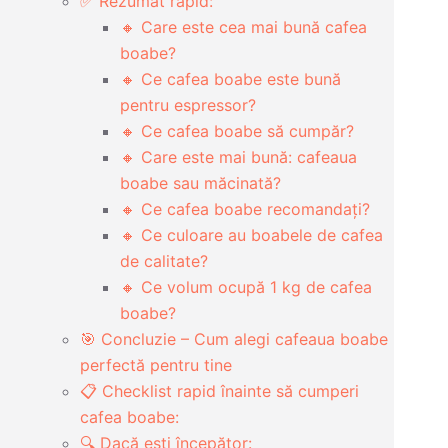
✅ Rezumat rapid:
🔸 Care este cea mai bună cafea
boabe?
🔸 Ce cafea boabe este bună
pentru espressor?
🔸 Ce cafea boabe să cumpăr?
🔸 Care este mai bună: cafeaua
boabe sau măcinată?
🔸 Ce cafea boabe recomandați?
🔸 Ce culoare au boabele de cafea
de calitate?
🔸 Ce volum ocupă 1 kg de cafea
boabe?
🎯 Concluzie – Cum alegi cafeaua boabe
perfectă pentru tine
📋 Checklist rapid înainte să cumperi
cafea boabe:
🔍 Dacă ești începător: