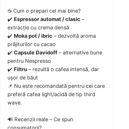
☕ Cum o prepari cel mai bine?
✔️
Espressor automat / clasic
–
extracție cu crema densă
✔️
Moka pot / ibric
– dezvoltă aroma
prăjiturilor cu cacao
✔️
Capsule Davidoff
– alternative bune
pentru Nespresso
✔️
Filtru
– rezultă o cafea intensă, dar
ușor de băut
📌 Nu este recomandată pentru cei care
preferă cafea light/acidă de tip third
wave.
🔊 Recenzii reale – Ce spun
consumatorii?