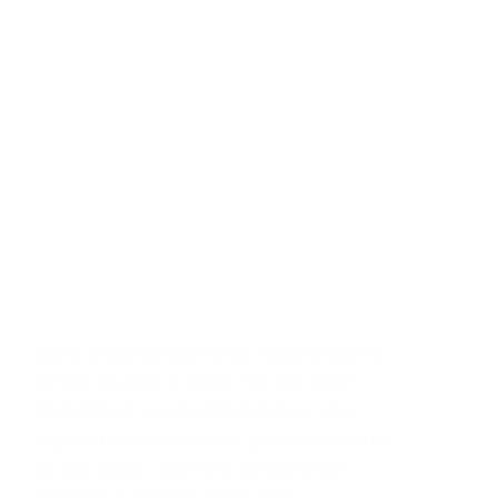
Igiena orală corectă nu se rezumă doar la
periuța de dinți și pastă. Tot mai mulți
stomatologi recomandă folosirea unui
irigator bucal – cunoscut și sub denumirea
de duș bucal – pentru o curățare mai
profundă a spațiilor dintre dinți…