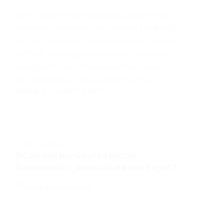
Într-o lume tot mai conectată și eficientă
energetic, alegerea unei centrale termice pe
gaz nu mai este o simplă chestiune de preț.
În 2026, tehnologia centralelor a evoluat
semnificativ, iar diferențele între modele
pot influența nu doar confortul zilnic, ci…
MARIUS
AUGUST 13, 2025
CASĂ ȘI GRĂDINĂ
☕Cea mai bună cafea boabe –
Supermarket, specialitate sau buget?