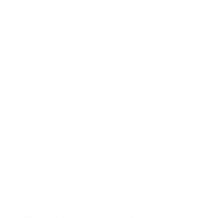
Recunosc: mult timp am crezut că prizele
smart sunt doar un gadget drăguț, dar
inutil. Până când am instalat prima priză în
dormitor… și mi-am dat seama cât de mult
îți simplifică viața un lucru atât de mic. De