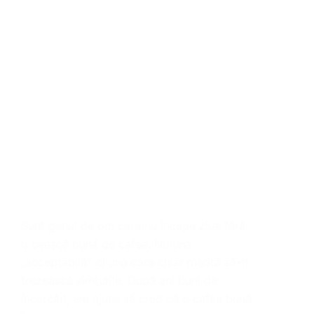
Sunt genul de om care nu începe ziua fără
o ceașcă bună de cafea. Nu una
„acceptabilă”, ci una care chiar merită să-ți
trezească simțurile. După ani buni de
încercări, am ajuns să cred că o cafea bună