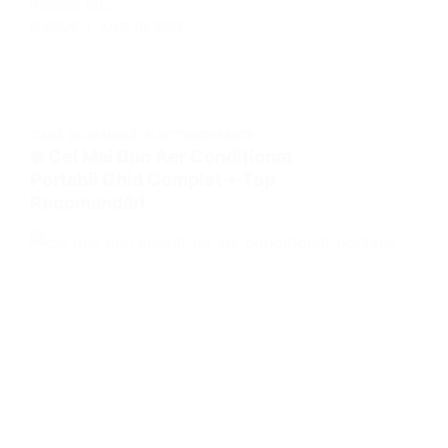
începe cu…
MARIUS
IULIE 10, 2025
CASĂ ȘI GRĂDINĂ
,
ELECTROCASNICE
❄️ Cel Mai Bun Aer Condiționat
Portabil Ghid Complet + Top
Recomandări