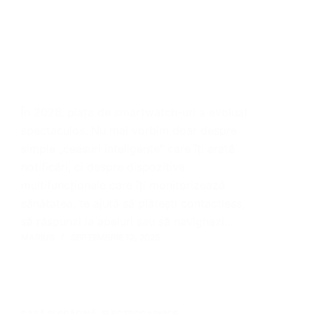
În 2026, piața de smartwatch-uri a evoluat
spectaculos. Nu mai vorbim doar despre
simple „ceasuri inteligente” care îți arată
notificări, ci despre dispozitive
multifuncționale care îți monitorizează
sănătatea, te ajută să plătești contactless,
să răspunzi la apeluri sau să navighezi…
MARIUS
SEPTEMBRIE 12, 2025
CASĂ ȘI GRĂDINĂ
,
ELECTROCASNICE