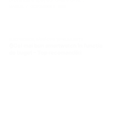
MARIUS
OCTOMBRIE 6, 2025
ELECTRONICE
,
SĂNĂTATE ȘI FRUMUSEȚE
⌚Cel mai bun smartwatch în funcție
de buget – Top recomandări