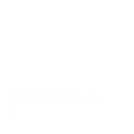
Dacă ai ajuns aici, probabil te-ai săturat să
pierzi ore întregi cu aspiratul și spălatul pe
jos… sau poate tocmai te gândești la primul
tău aspirator robot și vrei să fie cel bun, nu
un experiment scump. Te înțeleg perfect.…
MARIUS
DECEMBRIE 5, 2025
CASĂ ȘI GRĂDINĂ
,
ELECTRONICE
🔌Cele mai bune prize smart – Top
recomandări pentru o casă inteligentă
🏠