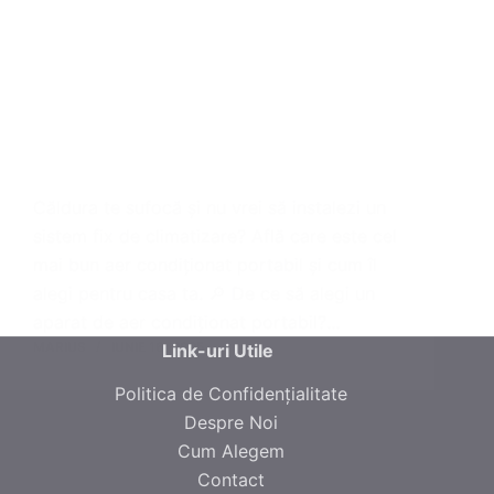
Căldura te sufocă și nu vrei să instalezi un
sistem fix de climatizare? Află care este cel
mai bun aer condiționat portabil și cum îl
alegi pentru casa ta. 🔎 De ce să alegi un
aparat de aer condiționat portabil?…
MARIUS
IUNIE 16, 2025
Link-uri Utile
Politica de Confidențialitate
Despre Noi
Cum Alegem
Contact