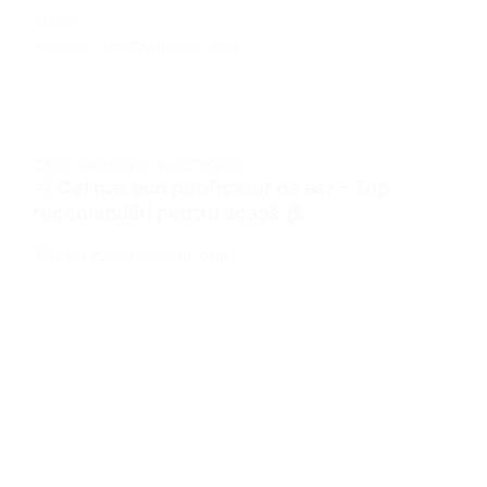
atunci,…
MARIUS
NOIEMBRIE 28, 2025
CASĂ ȘI GRĂDINĂ
,
ELECTRONICE
💨 Cel mai bun purificator de aer – Top
recomandări pentru acasă 🏠