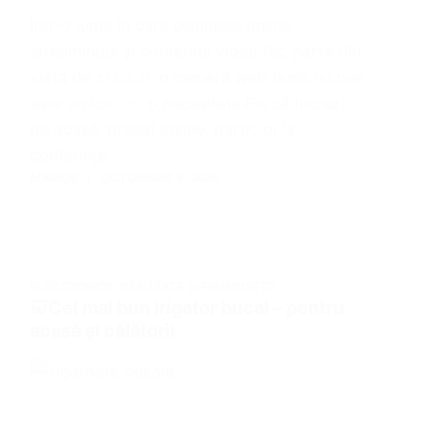
Într-o lume în care ședințele online,
streamingul și contentul video fac parte din
viața de zi cu zi, o cameră web bună nu mai
este un lux – ci o necesitate.Fie că lucrezi
de acasă, predai online, participi la
conferințe…
MARIUS
OCTOMBRIE 8, 2025
ELECTRONICE
,
SĂNĂTATE ȘI FRUMUSEȚE
🦷Cel mai bun irigator bucal – pentru
acasă și călătorii