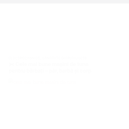
ELECTROCASNICE
,
SĂNĂTATE ȘI FRUMUSEȚE
✂️ Cele mai bune mașini de tuns
pentru bărbați – păr, barbă și corp