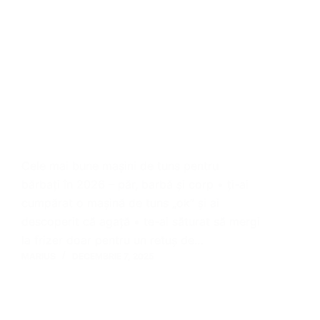
Cele mai bune mașini de tuns pentru
bărbați în 2026 – păr, barbă și corp • ți-ai
cumpărat o mașină de tuns „ok” și ai
descoperit că agață • te-ai săturat să mergi
la frizer doar pentru un retuș de…
MARIUS
DECEMBRIE 7, 2025