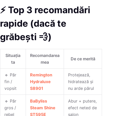
⚡ Top 3 recomandări
rapide (dacă te
grăbești 💨)
Situația
Recomandarea
De ce merită
ta
mea
🔹 Păr
Remington
Protejează,
fin /
Hydraluxe
hidratează și
vopsit
S8901
nu arde părul
🔹 Păr
BaByliss
Abur + putere,
gros /
Steam Shine
efect neted de
rebel
ST595E
salon