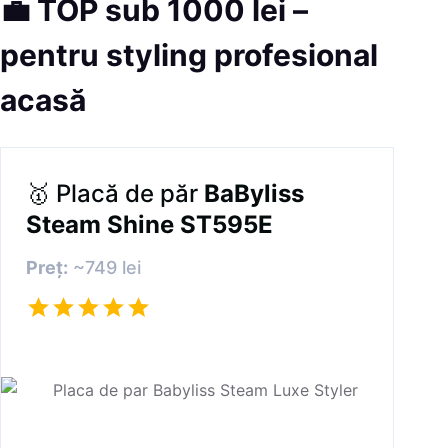
💼
TOP sub 1000 lei –
pentru styling profesional
acasă
🥇 Placă de păr
BaByliss
Steam Shine ST595E
Preț:
~749 lei