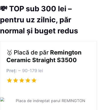
💸
TOP sub 300 lei –
pentru uz zilnic, păr
normal și buget redus
🥇 Placă de păr
Remington
Ceramic Straight S3500
Preț:
~ 90-179 lei