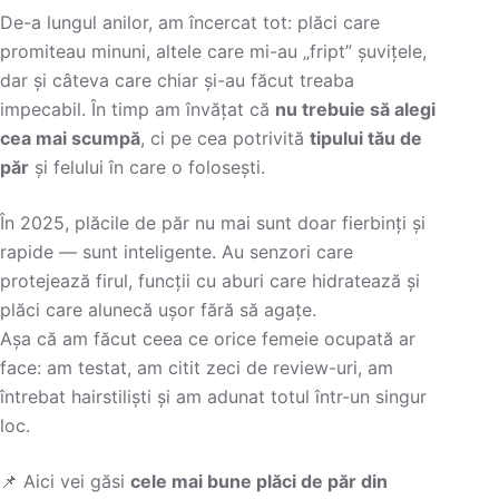
De-a lungul anilor, am încercat tot: plăci care
promiteau minuni, altele care mi-au „fript” șuvițele,
dar și câteva care chiar și-au făcut treaba
impecabil. În timp am învățat că
nu trebuie să alegi
cea mai scumpă
, ci pe cea potrivită
tipului tău de
păr
și felului în care o folosești.
În 2025, plăcile de păr nu mai sunt doar fierbinți și
rapide — sunt inteligente. Au senzori care
protejează firul, funcții cu aburi care hidratează și
plăci care alunecă ușor fără să agațe.
Așa că am făcut ceea ce orice femeie ocupată ar
face: am testat, am citit zeci de review-uri, am
întrebat hairstiliști și am adunat totul într-un singur
loc.
📌 Aici vei găsi
cele mai bune plăci de păr din