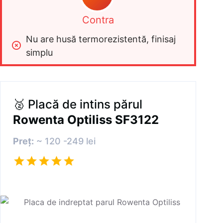
Contra
Nu are husă termorezistentă, finisaj 
simplu
🥈 Placă de intins părul
Rowenta Optiliss SF3122
Preț:
~ 120 -249 lei