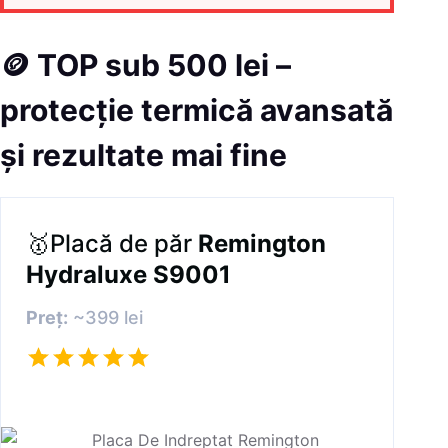
🪙
TOP sub 500 lei –
protecție termică avansată
și rezultate mai fine
🥇Placă de păr
Remington
Hydraluxe S9001
Preț:
~399 lei