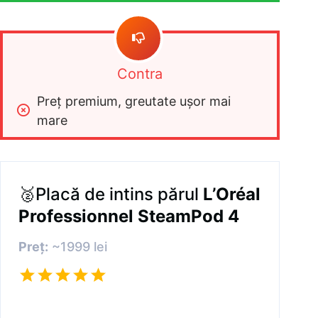
Contra
Preț premium, greutate ușor mai 
mare
🥈Placă de intins părul
L’Oréal
Professionnel SteamPod 4
Preț:
~1999 lei