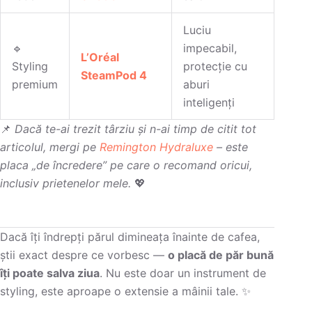
Luciu
🔹
impecabil,
L’Oréal
Styling
protecție cu
SteamPod 4
premium
aburi
inteligenți
📌
Dacă te-ai trezit târziu și n-ai timp de citit tot
articolul, mergi pe
Remington Hydraluxe
– este
placa „de încredere” pe care o recomand oricui,
inclusiv prietenelor mele.
💖
Dacă îți îndrepți părul dimineața înainte de cafea,
știi exact despre ce vorbesc —
o placă de păr bună
îți poate salva ziua
. Nu este doar un instrument de
styling, este aproape o extensie a mâinii tale. ✨