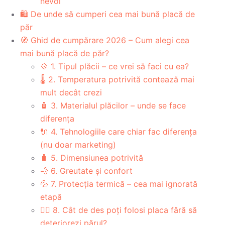
nevoi
🛍️ De unde să cumperi cea mai bună placă de
păr
🧭 Ghid de cumpărare 2026 – Cum alegi cea
mai bună placă de păr?
💠 1. Tipul plăcii – ce vrei să faci cu ea?
🌡️ 2. Temperatura potrivită contează mai
mult decât crezi
🧴 3. Materialul plăcilor – unde se face
diferența
🔌 4. Tehnologiile care chiar fac diferența
(nu doar marketing)
🧳 5. Dimensiunea potrivită
💨 6. Greutate și confort
💦 7. Protecția termică – cea mai ignorată
etapă
🧖‍♀️ 8. Cât de des poți folosi placa fără să
deteriorezi părul?